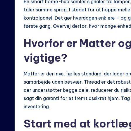
En smart home-hub samler signaler fra lamper,
taler samme sprog. I stedet for at hoppe mellem
kontrolpanel. Det gør hverdagen enklere – og giv
første gang. Overvej derfor, hvor mange enheder
Hvorfor er Matter o
vigtige?
Matter er den nye, fælles standard, der lader p
samarbejde uden besvær. Thread er det robuste
der understøtter begge dele, reducerer du risiko
sagt din garanti for et fremtidssikret hjem. Tag
investering.
Start med at kortlæ