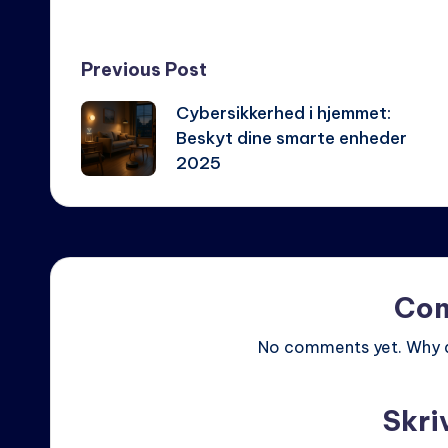
Post
Previous Post
Cybersikkerhed i hjemmet:
navigation
Beskyt dine smarte enheder
2025
Co
No comments yet. Why do
Skri