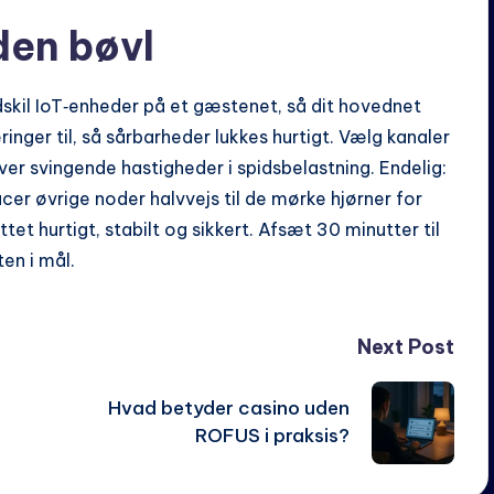
den bøvl
kil IoT‑enheder på et gæstenet, så dit hovednet
inger til, så sårbarheder lukkes hurtigt. Vælg kanaler
er svingende hastigheder i spidsbelastning. Endelig:
cer øvrige noder halvvejs til de mørke hjørner for
et hurtigt, stabilt og sikkert. Afsæt 30 minutter til
en i mål.
Next Post
Hvad betyder casino uden
ROFUS i praksis?