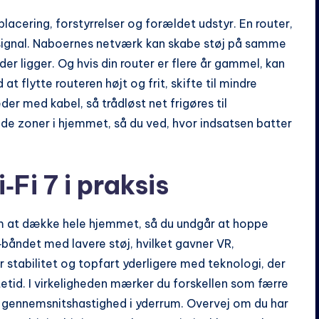
placering, forstyrrelser og forældet udstyr. En router,
r signal. Naboernes netværk kan skabe støj på samme
r ligger. Og hvis din router er flere år gammel, kan
at flytte routeren højt og frit, skifte til mindre
r med kabel, så trådløst net frigøres til
de zoner i hjemmet, så du ved, hvor indsatsen batter
Fi 7 i praksis
om at dække hele hjemmet, så du undgår at hoppe
båndet med lavere støj, hvilket gavner VR,
r stabilitet og topfart yderligere med teknologi, der
etid. I virkeligheden mærker du forskellen som færre
 gennemsnitshastighed i yderrum. Overvej om du har