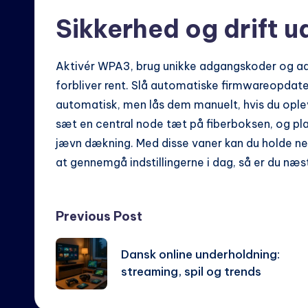
Sikkerhed og drift u
Aktivér WPA3, brug unikke adgangskoder og ads
forbliver rent. Slå automatiske firmwareopdater
automatisk, men lås dem manuelt, hvis du oplev
sæt en central node tæt på fiberboksen, og pla
jævn dækning. Med disse vaner kan du holde nett
at gennemgå indstillingerne i dag, så er du næst
Post
Previous Post
navigation
Dansk online underholdning:
streaming, spil og trends