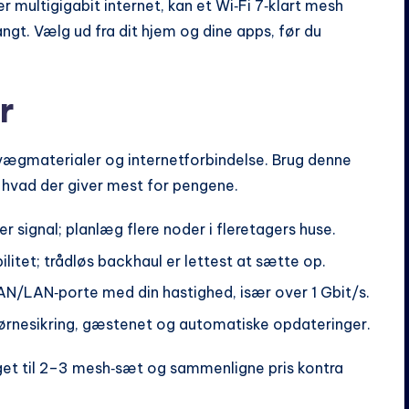
 multigigabit internet, kan et Wi‑Fi 7‑klart mesh
angt. Vælg ud fra dit hjem og dine apps, før du
r
vægmaterialer og internetforbindelse. Brug denne
 hvad der giver mest for pengene.
signal; planlæg flere noder i fleretagers huse.
litet; trådløs backhaul er lettest at sætte op.
AN/LAN‑porte med din hastighed, især over 1 Gbit/s.
børnesikring, gæstenet og automatiske opdateringer.
alget til 2–3 mesh‑sæt og sammenligne pris kontra