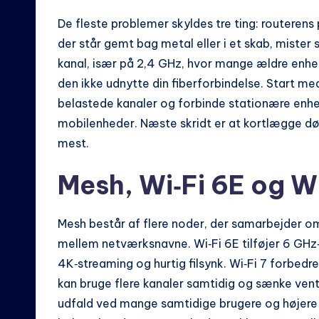
De fleste problemer skyldes tre ting: routerens 
der står gemt bag metal eller i et skab, miste
kanal, især på 2,4 GHz, hvor mange ældre enhede
den ikke udnytte din fiberforbindelse. Start med 
belastede kanaler og forbinde stationære enhede
mobilenheder. Næste skridt er at kortlægge dø
mest.
Mesh, Wi‑Fi 6E og Wi‑
Mesh består af flere noder, der samarbejder 
mellem netværksnavne. Wi‑Fi 6E tilføjer 6 GHz‑
4K‑streaming og hurtig filsynk. Wi‑Fi 7 forbedre
kan bruge flere kanaler samtidig og sænke vent
udfald ved mange samtidige brugere og højere