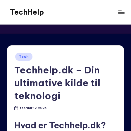
TechHelp
Skip
to
content
Posted
Tech
in
Techhelp.dk – Din
ultimative kilde til
teknologi
februar 12, 2025
Hvad er Techhelp.dk?