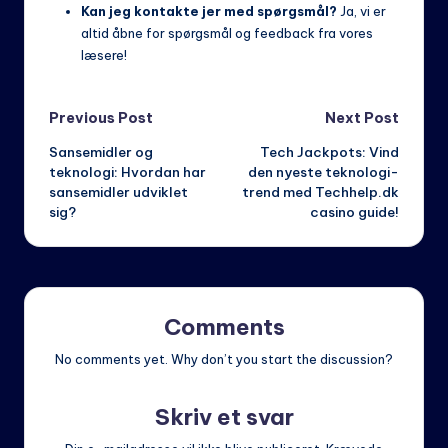
Kan jeg kontakte jer med spørgsmål?
Ja, vi er
altid åbne for spørgsmål og feedback fra vores
læsere!
Post
Previous Post
Next Post
Sansemidler og
Tech Jackpots: Vind
navigation
teknologi: Hvordan har
den nyeste teknologi-
sansemidler udviklet
trend med Techhelp.dk
sig?
casino guide!
Comments
No comments yet. Why don’t you start the discussion?
Skriv et svar