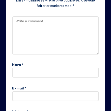
Din e-mailadresse vil ikke blive publiceret.
Krævede
felter er markeret med
*
Navn
*
E-mail
*