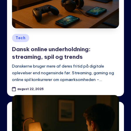
Posted
Tech
in
Dansk online underholdning:
streaming, spil og trends
Danskerne bruger mere af deres fritid på digitale
oplevelser end nogensinde før. Streaming, gaming og
online spil konkurrerer om opmærksomheden –...
august 22, 2025