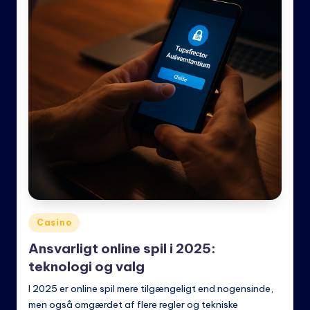
Posted
Casino
in
Ansvarligt online spil i 2025:
teknologi og valg
I 2025 er online spil mere tilgængeligt end nogensinde,
men også omgærdet af flere regler og tekniske