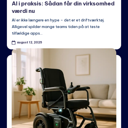
AI i praksis: Sådan får din virksomhed
værdi nu
AI er ikke længere en hype – det er et driftværktøj.
Alligevel spilder mange teams tiden på at teste
tilfældige apps...
august 12, 2025