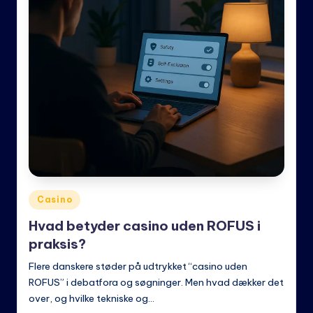
Posted
Casino
in
Hvad betyder casino uden ROFUS i
praksis?
Flere danskere støder på udtrykket “casino uden
ROFUS” i debatfora og søgninger. Men hvad dækker det
over, og hvilke tekniske og...