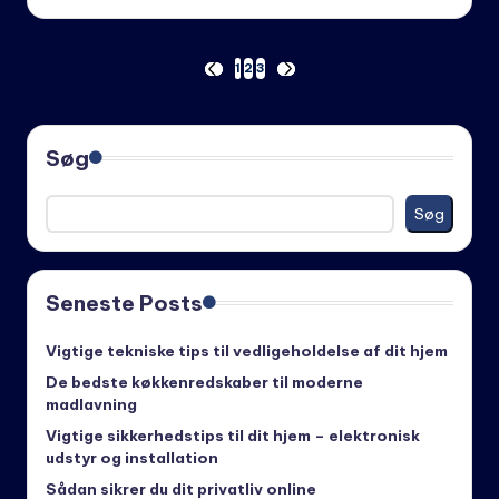
Indlægsinddeling
1
2
3
PREVIOUS
NEXT
PAGE
PAGE
Søg
Søg
Seneste Posts
Vigtige tekniske tips til vedligeholdelse af dit hjem
De bedste køkkenredskaber til moderne
madlavning
Vigtige sikkerhedstips til dit hjem – elektronisk
udstyr og installation
Sådan sikrer du dit privatliv online