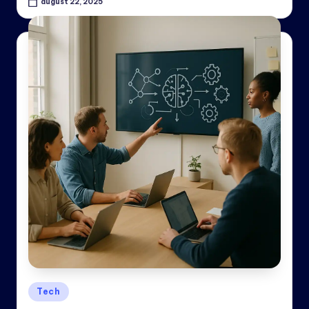
august 22, 2025
Posted
Tech
in